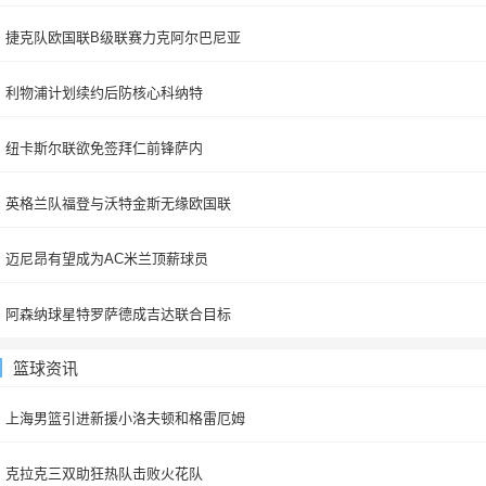
捷克队欧国联B级联赛力克阿尔巴尼亚
利物浦计划续约后防核心科纳特
纽卡斯尔联欲免签拜仁前锋萨内
英格兰队福登与沃特金斯无缘欧国联
迈尼昂有望成为AC米兰顶薪球员
阿森纳球星特罗萨德成吉达联合目标
篮球资讯
上海男篮引进新援小洛夫顿和格雷厄姆
克拉克三双助狂热队击败火花队