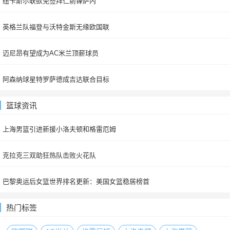
纽卡斯尔联欲免签拜仁前锋萨内
英格兰队福登与沃特金斯无缘欧国联
迈尼昂有望成为AC米兰顶薪球员
阿森纳球星特罗萨德成吉达联合目标
篮球资讯
上海男篮引进新援小洛夫顿和格雷厄姆
克拉克三双助狂热队击败火花队
巴黎奥运后女篮世界排名更新：美国女篮稳居榜首
热门标签