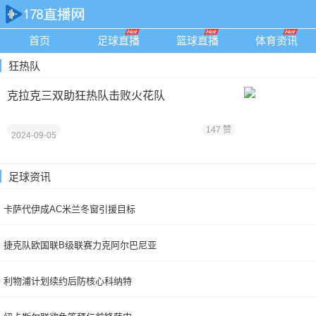
首页
足球直播
篮球直播
体育资讯
狂热队
克拉克三双助狂热队击败火花队
147 赞
2024-09-05
足球资讯
卡萨代伊成AC米兰冬窗引援目标
捷克队欧国联B级联赛力克阿尔巴尼亚
利物浦计划续约后防核心科纳特