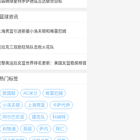
阿森纳球星特罗萨德成吉达联合目标
篮球资讯
上海男篮引进新援小洛夫顿和格雷厄姆
克拉克三双助狂热队击败火花队
巴黎奥运后女篮世界排名更新：美国女篮稳居榜首
热门标签
欧国联
AC米兰
格雷厄姆
小洛夫顿
上海男篮
卡萨代伊
阿尔巴尼亚
捷克队
科纳特
利物浦
英超
萨内
拜仁