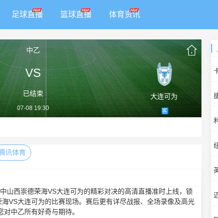
足球直播
篮球直播
体育资讯
中乙
VS
已结束
大连可为
07-08 19:30
客
腾讯体育
0，中乙中山西崇德荣海VS大连可为的精彩对决的高清直播准时上线，锁
荣海VS大连可为的比赛现场。赛后更有详尽战报、全场录像及高光
您对中乙所有好奇与期待。