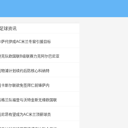
足球资讯
卡萨代伊成AC米兰冬窗引援目标
捷克队欧国联B级联赛力克阿尔巴尼亚
利物浦计划续约后防核心科纳特
纽卡斯尔联欲免签拜仁前锋萨内
英格兰队福登与沃特金斯无缘欧国联
迈尼昂有望成为AC米兰顶薪球员