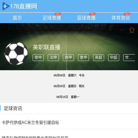
首页
足球直播
篮球直播
体育资讯
美职联直播
德甲
法甲
西甲
意甲
英超
中超
世界杯
08月08日
星期六
今天
08月09日
星期日
明天
08月10日
星期一
足球资讯
卡萨代伊成AC米兰冬窗引援目标