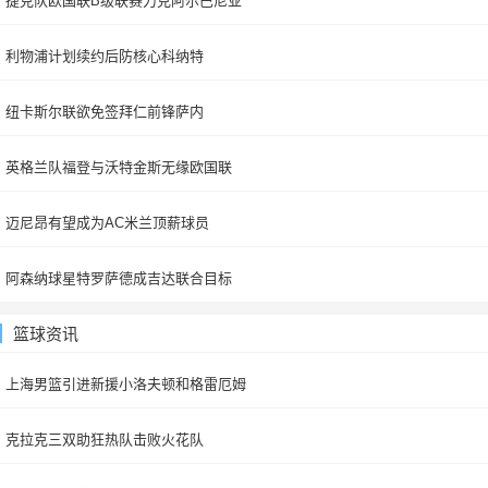
捷克队欧国联B级联赛力克阿尔巴尼亚
利物浦计划续约后防核心科纳特
纽卡斯尔联欲免签拜仁前锋萨内
英格兰队福登与沃特金斯无缘欧国联
迈尼昂有望成为AC米兰顶薪球员
阿森纳球星特罗萨德成吉达联合目标
篮球资讯
上海男篮引进新援小洛夫顿和格雷厄姆
克拉克三双助狂热队击败火花队