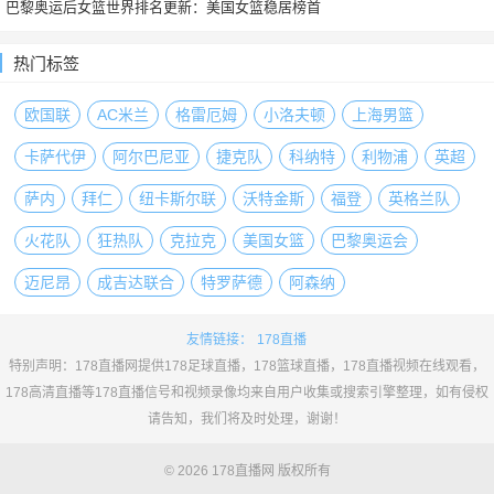
巴黎奥运后女篮世界排名更新：美国女篮稳居榜首
热门标签
欧国联
AC米兰
格雷厄姆
小洛夫顿
上海男篮
卡萨代伊
阿尔巴尼亚
捷克队
科纳特
利物浦
英超
萨内
拜仁
纽卡斯尔联
沃特金斯
福登
英格兰队
火花队
狂热队
克拉克
美国女篮
巴黎奥运会
迈尼昂
成吉达联合
特罗萨德
阿森纳
友情链接：
178直播
特别声明：178直播网提供178足球直播，178篮球直播，178直播视频在线观看，
178高清直播等178直播信号和视频录像均来自用户收集或搜索引擎整理，如有侵权
请告知，我们将及时处理，谢谢！
© 2026 178直播网 版权所有