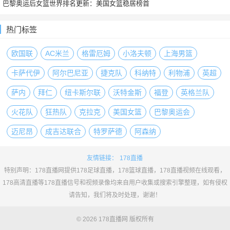
巴黎奥运后女篮世界排名更新：美国女篮稳居榜首
热门标签
欧国联
AC米兰
格雷厄姆
小洛夫顿
上海男篮
卡萨代伊
阿尔巴尼亚
捷克队
科纳特
利物浦
英超
萨内
拜仁
纽卡斯尔联
沃特金斯
福登
英格兰队
火花队
狂热队
克拉克
美国女篮
巴黎奥运会
迈尼昂
成吉达联合
特罗萨德
阿森纳
友情链接：
178直播
特别声明：178直播网提供178足球直播，178篮球直播，178直播视频在线观看，
178高清直播等178直播信号和视频录像均来自用户收集或搜索引擎整理，如有侵权
请告知，我们将及时处理，谢谢！
© 2026 178直播网 版权所有