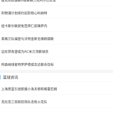
捷克队欧国联B级联赛力克阿尔巴尼亚
利物浦计划续约后防核心科纳特
纽卡斯尔联欲免签拜仁前锋萨内
英格兰队福登与沃特金斯无缘欧国联
迈尼昂有望成为AC米兰顶薪球员
阿森纳球星特罗萨德成吉达联合目标
篮球资讯
上海男篮引进新援小洛夫顿和格雷厄姆
克拉克三双助狂热队击败火花队