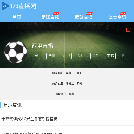
首页
足球直播
篮球直播
体育资讯
西甲直播
德甲
法甲
西甲
意甲
英超
中超
世界杯
08月10日
星期一
今天
08月11日
星期二
明天
08月12日
星期三
足球资讯
卡萨代伊成AC米兰冬窗引援目标