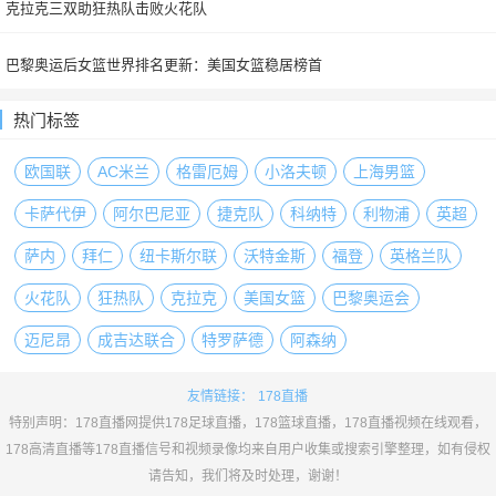
克拉克三双助狂热队击败火花队
巴黎奥运后女篮世界排名更新：美国女篮稳居榜首
热门标签
欧国联
AC米兰
格雷厄姆
小洛夫顿
上海男篮
卡萨代伊
阿尔巴尼亚
捷克队
科纳特
利物浦
英超
萨内
拜仁
纽卡斯尔联
沃特金斯
福登
英格兰队
火花队
狂热队
克拉克
美国女篮
巴黎奥运会
迈尼昂
成吉达联合
特罗萨德
阿森纳
友情链接：
178直播
特别声明：178直播网提供178足球直播，178篮球直播，178直播视频在线观看，
178高清直播等178直播信号和视频录像均来自用户收集或搜索引擎整理，如有侵权
请告知，我们将及时处理，谢谢！