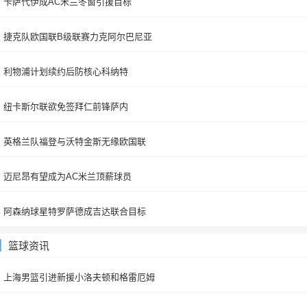
卡萨代伊成AC米兰冬窗引援目标
捷克队欧国联B级联赛力克阿尔巴尼亚
利物浦计划续约后防核心科纳特
纽卡斯尔联欲免签拜仁前锋萨内
英格兰队福登与沃特金斯无缘欧国联
迈尼昂有望成为AC米兰顶薪球员
阿森纳球星特罗萨德成吉达联合目标
篮球资讯
上海男篮引进新援小洛夫顿和格雷厄姆