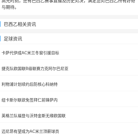
高光时刻，还有巴西乙赛事直播及历史对决，满足您对巴西乙所有好奇
与期待。
巴西乙相关资讯
足球资讯
卡萨代伊成AC米兰冬窗引援目标
捷克队欧国联B级联赛力克阿尔巴尼亚
利物浦计划续约后防核心科纳特
纽卡斯尔联欲免签拜仁前锋萨内
英格兰队福登与沃特金斯无缘欧国联
迈尼昂有望成为AC米兰顶薪球员