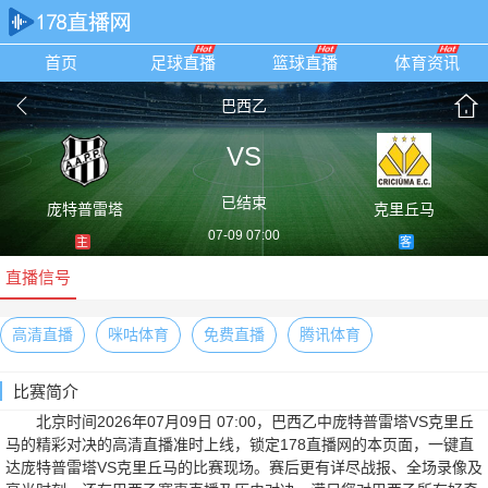
首页
足球直播
篮球直播
体育资讯
巴西乙
VS
已结束
庞特普雷塔
克里丘马
07-09 07:00
主
客
直播信号
高清直播
咪咕体育
免费直播
腾讯体育
比赛简介
北京时间2026年07月09日 07:00，巴西乙中庞特普雷塔VS克里丘
马的精彩对决的高清直播准时上线，锁定178直播网的本页面，一键直
达庞特普雷塔VS克里丘马的比赛现场。赛后更有详尽战报、全场录像及