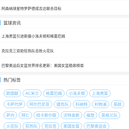
阿森纳球星特罗萨德成吉达联合目标
篮球资讯
上海男篮引进新援小洛夫顿和格雷厄姆
克拉克三双助狂热队击败火花队
巴黎奥运后女篮世界排名更新：美国女篮稳居榜首
热门标签
欧国联
AC米兰
格雷厄姆
小洛夫顿
上海男篮
卡萨代伊
阿尔巴尼亚
捷克队
科纳特
利物浦
英超
萨内
拜仁
纽卡斯尔联
沃特金斯
福登
英格兰队
火花队
狂热队
克拉克
美国女篮
巴黎奥运会