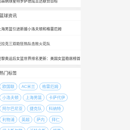
阿森纳球星特罗萨德成吉达联合目标
篮球资讯
上海男篮引进新援小洛夫顿和格雷厄姆
克拉克三双助狂热队击败火花队
巴黎奥运后女篮世界排名更新：美国女篮稳居榜首
热门标签
欧国联
AC米兰
格雷厄姆
小洛夫顿
上海男篮
卡萨代伊
阿尔巴尼亚
捷克队
科纳特
利物浦
英超
萨内
拜仁