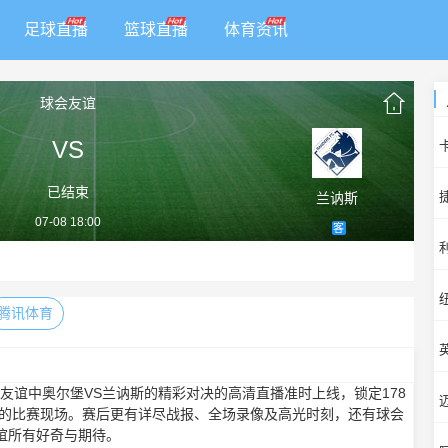
足球直播
篮球直播
体育资讯
球会友谊
VS
已结束
兰讷斯
07-08 18:00
客
腾讯体育
0，球会友谊中奥尔堡VS兰讷斯的精彩对决的高清直播准时上线，锁定178
斯的比赛现场。赛后更有详尽战报、全场录像及高光时刻，还有球会
谊所有好奇与期待。