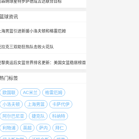
阿森纳球星特罗萨德成吉达联合目标
篮球资讯
上海男篮引进新援小洛夫顿和格雷厄姆
克拉克三双助狂热队击败火花队
巴黎奥运后女篮世界排名更新：美国女篮稳居榜首
热门标签
欧国联
AC米兰
格雷厄姆
小洛夫顿
上海男篮
卡萨代伊
阿尔巴尼亚
捷克队
科纳特
利物浦
英超
萨内
拜仁