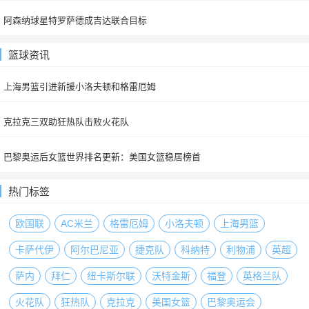
阿森纳球星特罗萨德成吉达联合目标
篮球资讯
上海男篮引进新援小洛夫顿和格雷厄姆
克拉克三双助狂热队击败火花队
巴黎奥运后女篮世界排名更新：美国女篮稳居榜首
热门标签
欧国联
AC米兰
格雷厄姆
小洛夫顿
上海男篮
卡萨代伊
阿尔巴尼亚
捷克队
科纳特
利物浦
英超
萨内
拜仁
纽卡斯尔联
沃特金斯
福登
英格兰队
火花队
狂热队
克拉克
美国女篮
巴黎奥运会