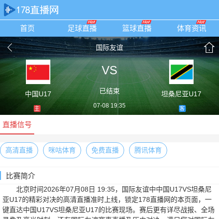
首页
足球直播
篮球直播
体育资讯
国际友谊
VS
已结束
中国U17
坦桑尼亚U17
07-08 19:35
主
客
直播信号
高清直播
咪咕体育
免费直播
腾讯体育
比赛简介
北京时间2026年07月08日 19:35，国际友谊中中国U17VS坦桑尼
亚U17的精彩对决的高清直播准时上线，锁定178直播网的本页面，一
键直达中国U17VS坦桑尼亚U17的比赛现场。赛后更有详尽战报、全场