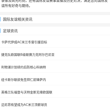
录像及高光时刻，还有国际友谊赛事直播及历史对决，满足您对国际友
谊所有好奇与期待。
国际友谊相关资讯
足球资讯
卡萨代伊成AC米兰冬窗引援目标
捷克队欧国联B级联赛力克阿尔巴尼亚
利物浦计划续约后防核心科纳特
纽卡斯尔联欲免签拜仁前锋萨内
英格兰队福登与沃特金斯无缘欧国联
迈尼昂有望成为AC米兰顶薪球员