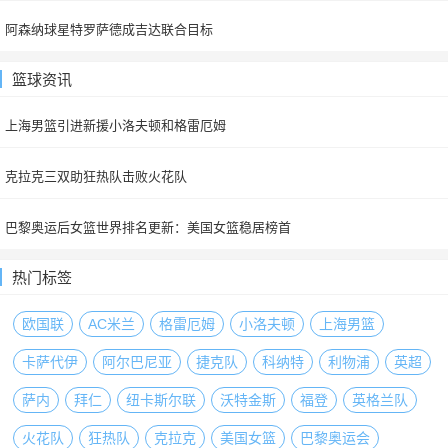
阿森纳球星特罗萨德成吉达联合目标
篮球资讯
上海男篮引进新援小洛夫顿和格雷厄姆
克拉克三双助狂热队击败火花队
巴黎奥运后女篮世界排名更新：美国女篮稳居榜首
热门标签
欧国联
AC米兰
格雷厄姆
小洛夫顿
上海男篮
卡萨代伊
阿尔巴尼亚
捷克队
科纳特
利物浦
英超
萨内
拜仁
纽卡斯尔联
沃特金斯
福登
英格兰队
火花队
狂热队
克拉克
美国女篮
巴黎奥运会