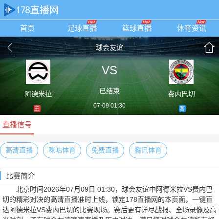
首页
足球直播
篮球直播
体育资讯
球会友谊
VS
已结束
阿德米拉
费内巴切
07-09 01:30
主
客
直播信号
高清直播
咪咕体育
免费直播
腾讯体育
比赛简介
北京时间2026年07月09日 01:30，球会友谊中阿德米拉VS费内巴
切的精彩对决的高清直播准时上线，锁定178直播网的本页面，一键直
达阿德米拉VS费内巴切的比赛现场。赛后更有详尽战报、全场录像及高