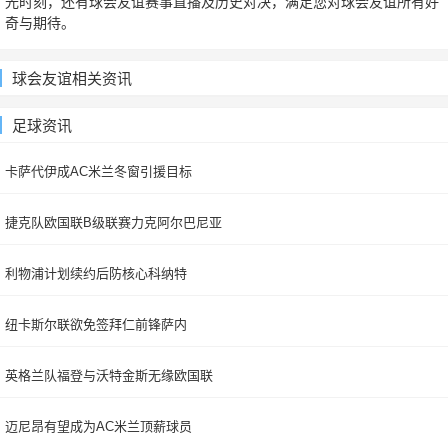
光时刻，还有球会友谊赛事直播及历史对决，满足您对球会友谊所有好
奇与期待。
球会友谊相关资讯
足球资讯
卡萨代伊成AC米兰冬窗引援目标
捷克队欧国联B级联赛力克阿尔巴尼亚
利物浦计划续约后防核心科纳特
纽卡斯尔联欲免签拜仁前锋萨内
英格兰队福登与沃特金斯无缘欧国联
迈尼昂有望成为AC米兰顶薪球员