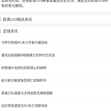
及高光时刻，还有欧青U19赛事直播及历史对决，满足您对欧青U19所
有好奇与期待。
欧青U19相关资讯
足球资讯
卡萨代伊成AC米兰冬窗引援目标
捷克队欧国联B级联赛力克阿尔巴尼亚
利物浦计划续约后防核心科纳特
纽卡斯尔联欲免签拜仁前锋萨内
英格兰队福登与沃特金斯无缘欧国联
迈尼昂有望成为AC米兰顶薪球员