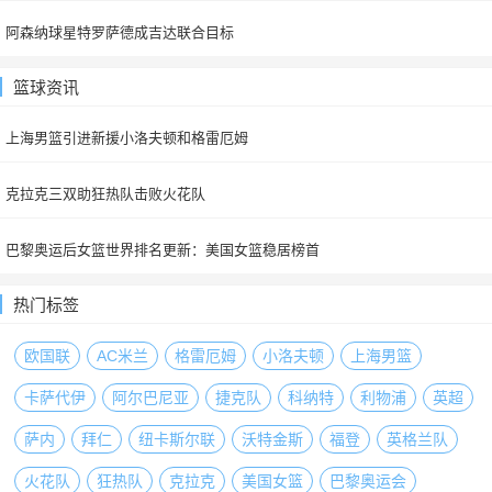
阿森纳球星特罗萨德成吉达联合目标
篮球资讯
上海男篮引进新援小洛夫顿和格雷厄姆
克拉克三双助狂热队击败火花队
巴黎奥运后女篮世界排名更新：美国女篮稳居榜首
热门标签
欧国联
AC米兰
格雷厄姆
小洛夫顿
上海男篮
卡萨代伊
阿尔巴尼亚
捷克队
科纳特
利物浦
英超
萨内
拜仁
纽卡斯尔联
沃特金斯
福登
英格兰队
火花队
狂热队
克拉克
美国女篮
巴黎奥运会