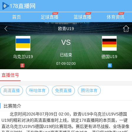
首页
足球直播
篮球直播
体育资讯
欧青U19
VS
已结束
乌克兰U19
德国U19
07-09 02:00
主
客
直播信号
高清直播
咪咕体育
免费直播
腾讯体育
比赛简介
北京时间2026年07月09日 02:00，欧青U19中乌克兰U19VS德国
U19的精彩对决的高清直播准时上线，锁定178直播网的本页面，一键
直达乌克兰U19VS德国U19的比赛现场。赛后更有详尽战报、全场录像