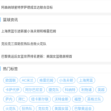
阿森纳球星特罗萨德成吉达联合目标
篮球资讯
上海男篮引进新援小洛夫顿和格雷厄姆
克拉克三双助狂热队击败火花队
巴黎奥运后女篮世界排名更新：美国女篮稳居榜首
热门标签
欧国联
AC米兰
格雷厄姆
小洛夫顿
上海男篮
卡萨代伊
阿尔巴尼亚
捷克队
科纳特
利物浦
英超
萨内
拜仁
纽卡斯尔联
沃特金斯
福登
英格兰队
火花队
狂热队
克拉克
美国女篮
巴黎奥运会