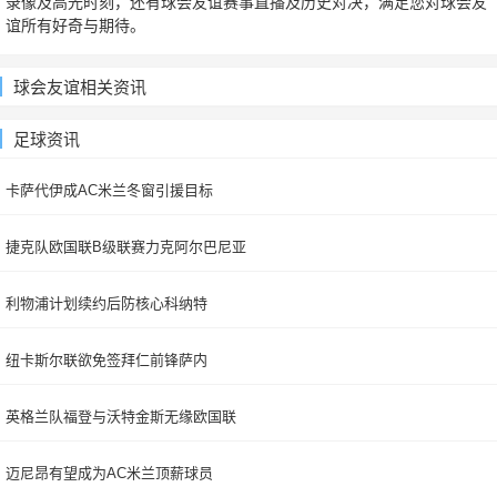
录像及高光时刻，还有球会友谊赛事直播及历史对决，满足您对球会友
谊所有好奇与期待。
球会友谊相关资讯
足球资讯
卡萨代伊成AC米兰冬窗引援目标
捷克队欧国联B级联赛力克阿尔巴尼亚
利物浦计划续约后防核心科纳特
纽卡斯尔联欲免签拜仁前锋萨内
英格兰队福登与沃特金斯无缘欧国联
迈尼昂有望成为AC米兰顶薪球员