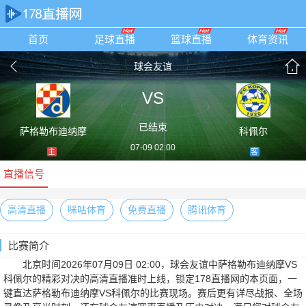
首页
足球直播
篮球直播
体育资讯
球会友谊
VS
已结束
萨格勒布迪纳摩
科佩尔
07-09 02:00
主
客
直播信号
高清直播
咪咕体育
免费直播
腾讯体育
比赛简介
北京时间2026年07月09日 02:00，球会友谊中萨格勒布迪纳摩VS
科佩尔的精彩对决的高清直播准时上线，锁定178直播网的本页面，一
键直达萨格勒布迪纳摩VS科佩尔的比赛现场。赛后更有详尽战报、全场