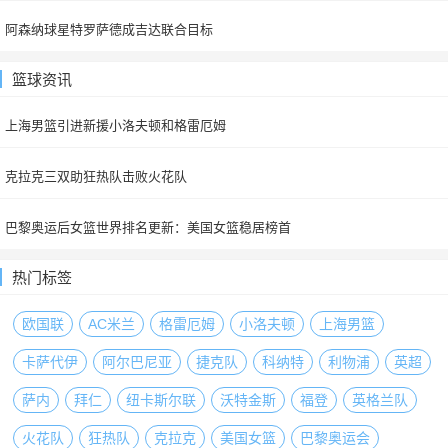
阿森纳球星特罗萨德成吉达联合目标
篮球资讯
上海男篮引进新援小洛夫顿和格雷厄姆
克拉克三双助狂热队击败火花队
巴黎奥运后女篮世界排名更新：美国女篮稳居榜首
热门标签
欧国联
AC米兰
格雷厄姆
小洛夫顿
上海男篮
卡萨代伊
阿尔巴尼亚
捷克队
科纳特
利物浦
英超
萨内
拜仁
纽卡斯尔联
沃特金斯
福登
英格兰队
火花队
狂热队
克拉克
美国女篮
巴黎奥运会